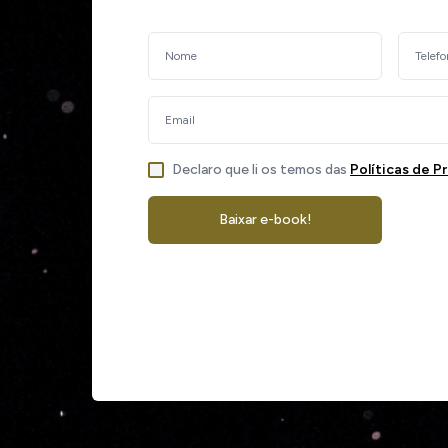
Declaro que li os temos das
Políticas de P
Baixar e-book!