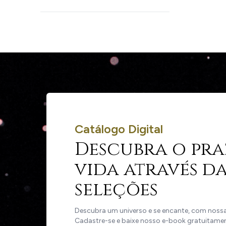
Catálogo Digital
Descubra o pra
vida através da
seleções
Descubra um universo e se encante, com nossas
Cadastre-se e baixe nosso e-book gratuitame