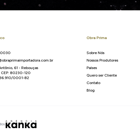
sco
Obra Prima
-0030
Sobre Nós
obraprimaimportadora.com.br
Nossos Produtores
Antônio, 61 - Rebouças
Países
R CEP: 80230-120
Quero ser Cliente
136.910/0001-82
Contato
Blog
dos.