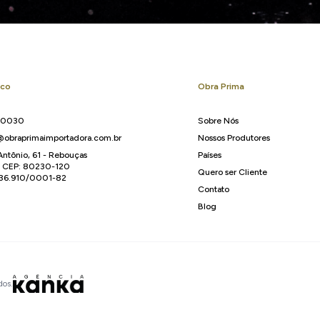
sco
Obra Prima
-0030
Sobre Nós
obraprimaimportadora.com.br
Nossos Produtores
Antônio, 61 - Rebouças
Países
R CEP: 80230-120
Quero ser Cliente
136.910/0001-82
Contato
Blog
dos.