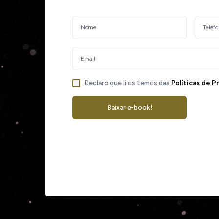
Declaro que li os temos das
Políticas de P
Baixar e-book!