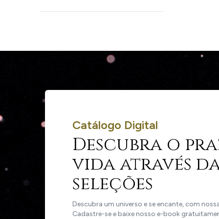
Catálogo Digital
Descubra o pra
vida através da
seleções
Descubra um universo e se encante, com nossas
Cadastre-se e baixe nosso e-book gratuitame