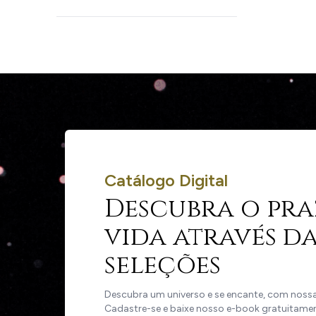
Catálogo Digital
Descubra o pra
vida através da
seleções
Descubra um universo e se encante, com nossas
Cadastre-se e baixe nosso e-book gratuitame