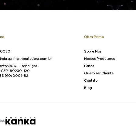
sco
Obra Prima
-0030
Sobre Nós
obraprimaimportadora.com.br
Nossos Produtores
Antônio, 61 - Rebouças
Países
R CEP: 80230-120
Quero ser Cliente
136.910/0001-82
Contato
Blog
dos.