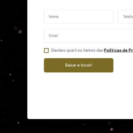
Declaro que li os temos das
Políticas de P
Baixar e-book!