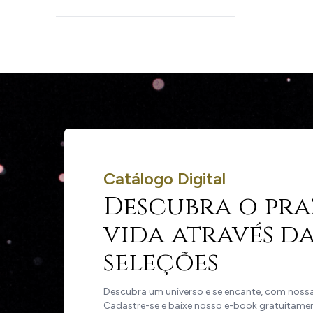
Catálogo Digital
Descubra o pra
vida através da
seleções
Descubra um universo e se encante, com nossas
Cadastre-se e baixe nosso e-book gratuitame