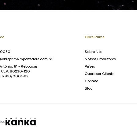
sco
Obra Prima
-0030
Sobre Nós
obraprimaimportadora.com.br
Nossos Produtores
Antônio, 61 - Rebouças
Países
R CEP: 80230-120
Quero ser Cliente
136.910/0001-82
Contato
Blog
dos.