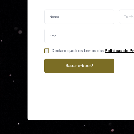
Declaro que li os temos das
Políticas de P
Baixar e-book!