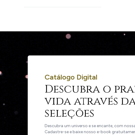
Catálogo Digital
Descubra o pra
vida através da
seleções
Descubra um universo e se encante, com nossas
Cadastre-se e baixe nosso e-book gratuitame