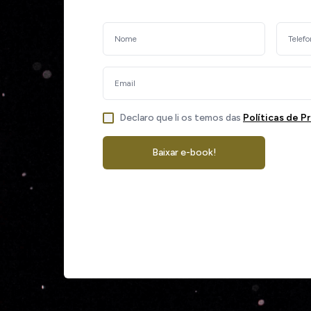
Declaro que li os temos das
Políticas de P
Baixar e-book!