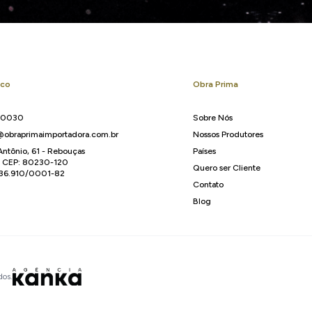
sco
Obra Prima
-0030
Sobre Nós
obraprimaimportadora.com.br
Nossos Produtores
Antônio, 61 - Rebouças
Países
R CEP: 80230-120
Quero ser Cliente
136.910/0001-82
Contato
Blog
dos.