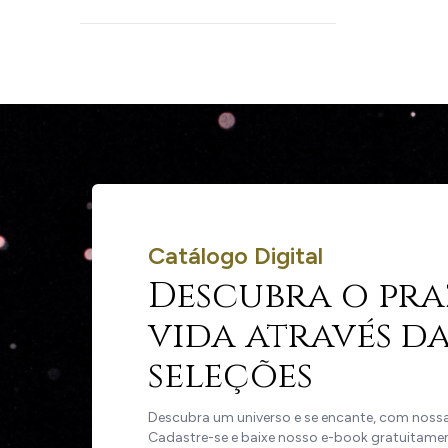
Catálogo Digital
Descubra o pra
vida através da
seleções
Descubra um universo e se encante, com nossas
Cadastre-se e baixe nosso e-book gratuitame