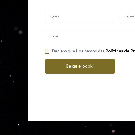
Declaro que li os temos das
Políticas de P
Baixar e-book!