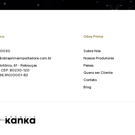
sco
Obra Prima
-0030
Sobre Nós
obraprimaimportadora.com.br
Nossos Produtores
Antônio, 61 - Rebouças
Países
R CEP: 80230-120
Quero ser Cliente
136.910/0001-82
Contato
Blog
dos.