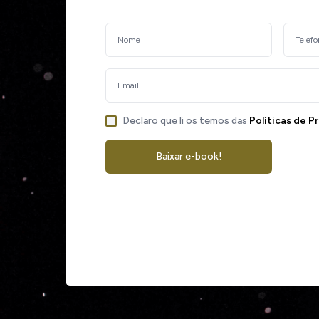
Declaro que li os temos das
Políticas de P
Baixar e-book!