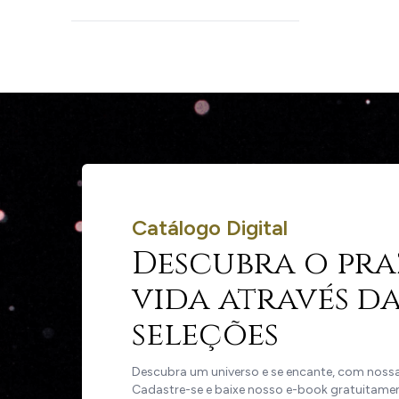
Catálogo Digital
Descubra o pra
vida através da
seleções
Descubra um universo e se encante, com nossas
Cadastre-se e baixe nosso e-book gratuitame