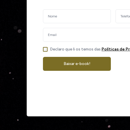
Declaro que li os temos das
Políticas de P
Baixar e-book!