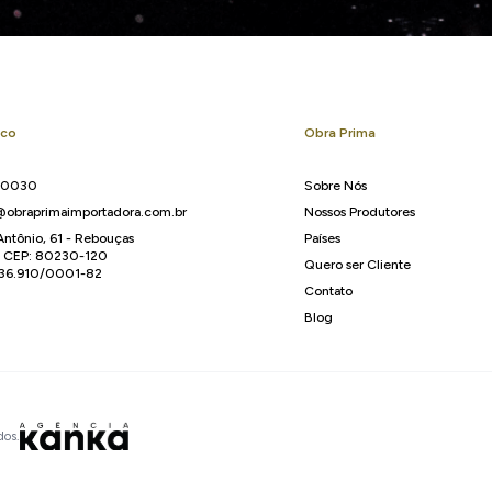
sco
Obra Prima
-0030
Sobre Nós
obraprimaimportadora.com.br
Nossos Produtores
Antônio, 61 - Rebouças
Países
R CEP: 80230-120
Quero ser Cliente
136.910/0001-82
Contato
Blog
dos.