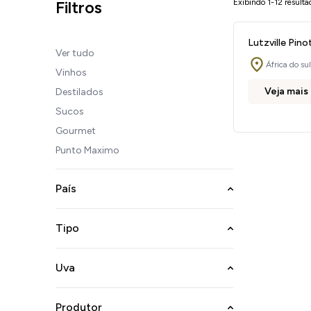
Filtros
Exibindo 1-12 resulta
Lutzville Pino
Ver tudo
África do sul
Vinhos
Veja mais
Destilados
Sucos
Gourmet
Punto Maximo
País
Tipo
Uva
Produtor