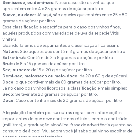
Semisseco, ou demi-sec:
Nesse caso são os vinhos que
apresentem entre 4 e 25 gramas de açúcar por litro.
Suave, ou doce:
Já aqui, são aqueles que contém entre 25 e 80
gramas de açúcar por litro.
Essa classificação é específica para o caso dos vinhos finos,
aqueles produzidos com variedades de uva da espécie Vitis
vinífera.
Quando falamos de espumantes a classificação fica assim:
Nature:
São aqueles que contém 3 gramas de açúcar por litro.
Extra-brut:
Contém de 3 a 8 gramas de açúcar por litro.
Brut:
de 8 a 15 gramas de açúcar por litro.
Sec, ou seco:
de 15 a 20 g de açúcar por litro.
Demi-sec, meiosseco ou meio-doce:
de 20 a 60 g de açúcar/l.
Doce:
o que contiver mais de 60 gramas de açúcar por litro.
Já no caso dos vinhos licorosos, a classificação é mais simples:
Seco:
Se tiver até 20 gramas de açúcar por litro.
Doce:
Caso contenha mais de 20 gramas de açúcar por litro
A legislação também possui outras regras com informações
importantes do que deve conter nos rótulos, como o conteúdo
(mililitros), a graduação alcoólica, frase de advertência quanto ao
consumo de álcool. Viu, agora você já sabe qual vinho escolher de