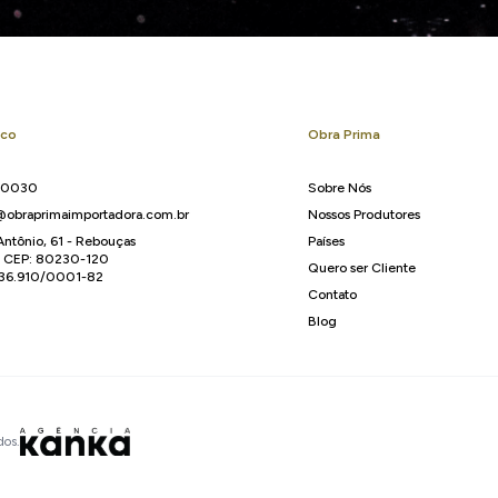
sco
Obra Prima
-0030
Sobre Nós
obraprimaimportadora.com.br
Nossos Produtores
Antônio, 61 - Rebouças
Países
R CEP: 80230-120
Quero ser Cliente
136.910/0001-82
Contato
Blog
dos.