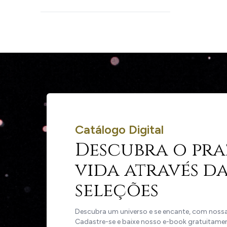
Catálogo Digital
Descubra o pra
vida através da
seleções
Descubra um universo e se encante, com nossas
Cadastre-se e baixe nosso e-book gratuitame