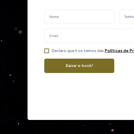
Declaro que li os temos das
Políticas de P
Baixar e-book!